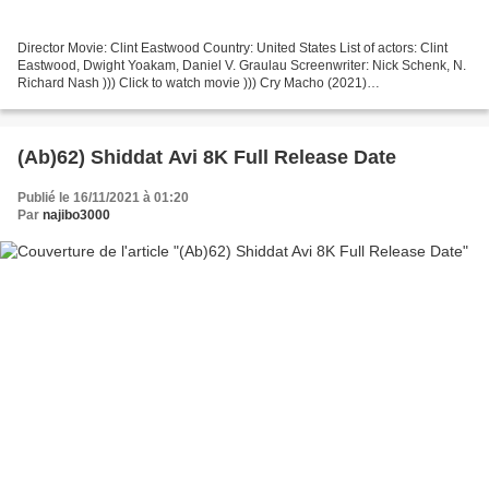
Director Movie: Clint Eastwood Country: United States List of actors: Clint
Eastwood, Dwight Yoakam, Daniel V. Graulau Screenwriter: Nick Schenk, N.
Richard Nash ))) Click to watch movie ))) Cry Macho (2021)
================================= Running Time:...
(Ab)62) Shiddat Avi 8K Full Release Date
Publié le 16/11/2021 à 01:20
Par
najibo3000