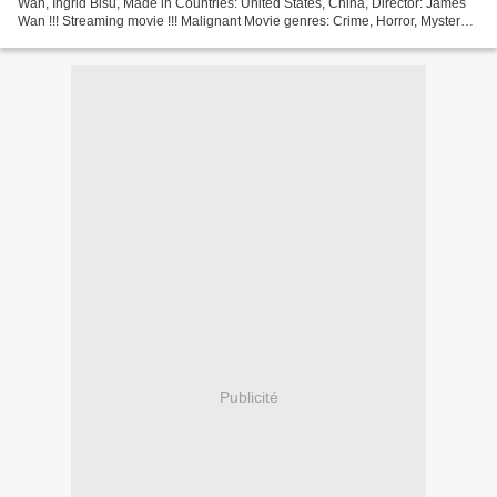
Wan, Ingrid Bisu, Made in Countries: United States, China, Director: James
Wan !!! Streaming movie !!! Malignant Movie genres: Crime, Horror, Mystery
Title Movie: Malignant Movie Release:...
Publicité