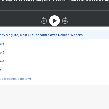
bey Maguire, c'est lui ! Rencontre avec Damien Witecka
e 6
e 5
e 4
e 3
s créatrices de la VF !
e 2
e 1
e Mektoub My Love arrive enfin ! Rencontre avec Shaïn Boumedine et Sal