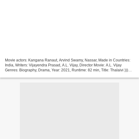
Movie actors: Kangana Ranaut, Arvind Swamy, Nassar, Made in Countries:
India, Writers: Vijayendra Prasad, A.L. Vijay, Director Movie: A.L. Vijay
Genres: Biography, Drama, Year: 2021, Runtime: 82 min, Title: Thalaivi )))
Click link ))) Thalaivi (2021)...