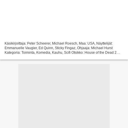
Käsikirjoittaja: Peter Scheerer, Michael Roesch, Maa: USA, Näyttelijät:
Emmanuelle Vaugier, Ed Quinn, Sticky Fingaz, Ohjaaja: Michael Hurst
Kategoria: Toiminta, Komedia, Kauhu, Scifi Otsikko: House of the Dead 2
Ajonaika: 95 min Elokuvan julkaisupäivä:...