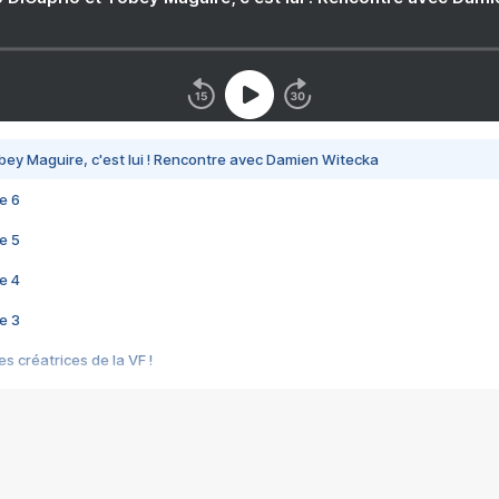
bey Maguire, c'est lui ! Rencontre avec Damien Witecka
e 6
e 5
e 4
e 3
s créatrices de la VF !
e 2
e 1
e Mektoub My Love arrive enfin ! Rencontre avec Shaïn Boumedine et Sal