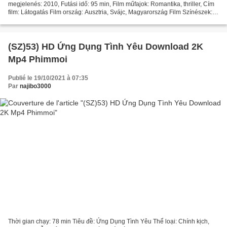
megjelenés: 2010, Futási idő: 95 min, Film műfajok: Romantika, thriller, Cím
film: Látogatás Film ország: Ausztria, Svájc, Magyarország Film Színészek:
Merab Ninidze, Dorka Gryllus, Ursina...
(SZ)53) HD Ứng Dụng Tình Yêu Download 2K
Mp4 Phimmoi
Publié le 19/10/2021 à 07:35
Par
najibo3000
Thời gian chạy: 78 min Tiêu đề: Ứng Dụng Tình Yêu Thể loại: Chính kịch,