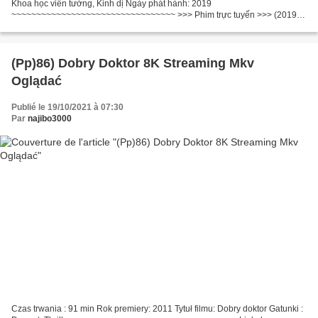
Khoa học viễn tưởng, Kinh dị Ngày phát hành: 2019
~~~~~~~~~~~~~~~~~~~~~~~~~~~~~~~~~ >>> Phim trực tuyến >>> (2019)
Ứng Dụng Tình Yêu ~~~~~~~~~~~~~~~~~~~~~~~~~~~~~~~~~ Đạo diễn
phim:...
(Pp)86) Dobry Doktor 8K Streaming Mkv
Oglądać
Publié le 19/10/2021 à 07:30
Par
najibo3000
Czas trwania : 91 min Rok premiery: 2011 Tytuł filmu: Dobry doktor Gatunki :