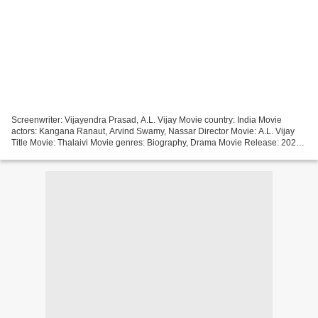
Screenwriter: Vijayendra Prasad, A.L. Vijay Movie country: India Movie
actors: Kangana Ranaut, Arvind Swamy, Nassar Director Movie: A.L. Vijay
Title Movie: Thalaivi Movie genres: Biography, Drama Movie Release: 2021
Duration: 82 min [][][][][][][][][][][][][][][][][]...