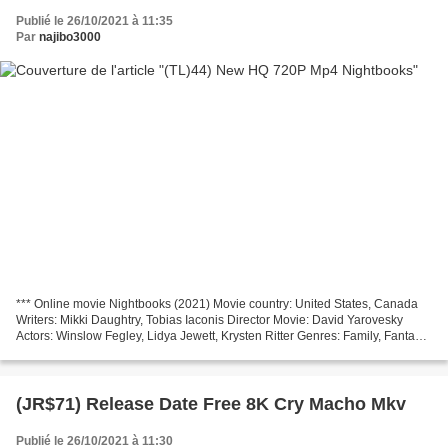
Publié le 26/10/2021 à 11:35
Par
najibo3000
*** Online movie Nightbooks (2021) Movie country: United States, Canada
Writers: Mikki Daughtry, Tobias Iaconis Director Movie: David Yarovesky
Actors: Winslow Fegley, Lidya Jewett, Krysten Ritter Genres: Family, Fantasy,
Horror Release Date: 2021 Title...
(JR$71) Release Date Free 8K Cry Macho Mkv
Publié le 26/10/2021 à 11:30