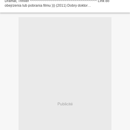
Dramat, Thriller ~~~~~~~~~~~~~~~~~~~~~~~~~~~~~~~~~ Link do
obejrzenia lub pobrania filmu ))) (2011) Dobry doktor
~~~~~~~~~~~~~~~~~~~~~~~~~~~~~~~~~ Wyprodukowano w krajach:
USA...
Publicité