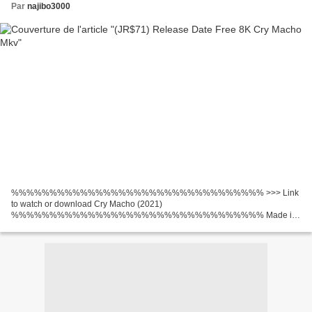
Par
najibo3000
%%%%%%%%%%%%%%%%%%%%%%%%%%%%%%%%% >>> Link
to watch or download Cry Macho (2021)
%%%%%%%%%%%%%%%%%%%%%%%%%%%%%%%%% Made in
Countries: United States Director Movie: Clint Eastwood Writers: Nick
Schenk, N. Richard Nash Actors: Clint Eastwood, Dwight Yoakam,...