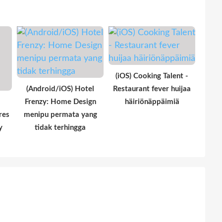
(iOS) Cooking Talent -
(Android/iOS) Hotel
Restaurant fever huijaa
Frenzy: Home Design
häiriönäppäimiä
res
menipu permata yang
у
tidak terhingga