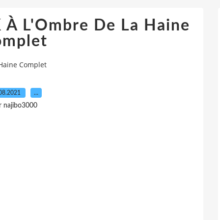
 À L'Ombre De La Haine
omplet
Haine Complet
08.2021
…
r najibo3000