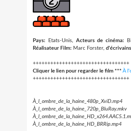
Pays:
Etats-Unis,
Acteurs de cinéma:
Bi
Réalisateur Film:
Marc Forster,
d'écrivains
+++++++++++++++++++++++++++++++++
Cliquer le lien pour regarder le film ***
À l
+++++++++++++++++++++++++++++++++
À_l_ombre_de_la_haine_480p_XviD.mp4
À_l_ombre_de_la_haine_720p_BluRay.mkv
À_l_ombre_de_la_haine_HD_x264.AAC5.1.
À_l_ombre_de_la_haine_HD_BRRip.mp4