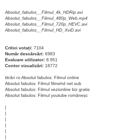
Absolut_fabulos__Filmul_4k_HDRip.avi
Absolut_fabulos__Filmul_480p_Web.mp4
Absolut_fabulos__Filmul_720p_HEVC.avi
Absolut_fabulos__Filmul_HD_XviD.avi
Critici votați:
7104
Număr descărcări:
6983
Evaluare utilizator:
8.951
Contor vizualizări:
18772
titrări ro Absolut fabulos: Filmul online
Absolut fabulos: Filmul filmehd net sub
Absolut fabulos: Filmul vezionline biz gratis
Absolut fabulos: Filmul youtube româneșc
|
|
|
|
|
|