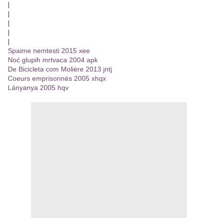
|
|
|
|
|
Spaime nemtesti 2015 xee
Noć glupih mrtvaca 2004 apk
De Bicicleta com Molière 2013 jntj
Coeurs emprisonnés 2005 xhqx
Lányanya 2005 hqv