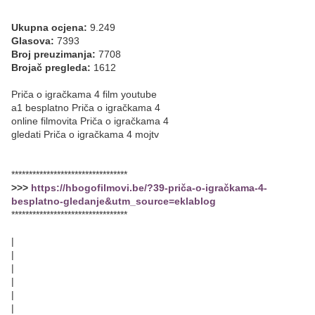
Ukupna ocjena:
9.249
Glasova:
7393
Broj preuzimanja:
7708
Brojač pregleda:
1612
Priča o igračkama 4 film youtube
a1 besplatno Priča o igračkama 4
online filmovita Priča o igračkama 4
gledati Priča o igračkama 4 mojtv
*********************************
>>>
https://hbogofilmovi.be/?39-priča-o-igračkama-4-
besplatno-gledanje&utm_source=eklablog
*********************************
|
|
|
|
|
|