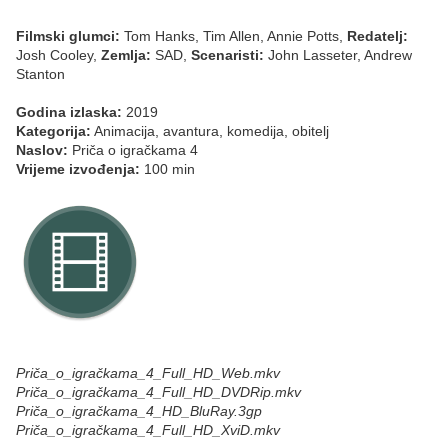
Filmski glumci:
Tom Hanks, Tim Allen, Annie Potts,
Redatelj:
Josh Cooley,
Zemlja:
SAD,
Scenaristi:
John Lasseter, Andrew
Stanton
Godina izlaska:
2019
Kategorija:
Animacija, avantura, komedija, obitelj
Naslov:
Priča o igračkama 4
Vrijeme izvođenja:
100 min
Priča_o_igračkama_4_Full_HD_Web.mkv
Priča_o_igračkama_4_Full_HD_DVDRip.mkv
Priča_o_igračkama_4_HD_BluRay.3gp
Priča_o_igračkama_4_Full_HD_XviD.mkv