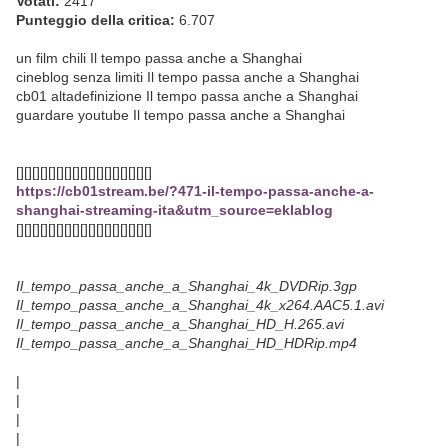
Votati:
2417
Punteggio della critica:
6.707
un film chili Il tempo passa anche a Shanghai
cineblog senza limiti Il tempo passa anche a Shanghai
cb01 altadefinizione Il tempo passa anche a Shanghai
guardare youtube Il tempo passa anche a Shanghai
[][][][][][][][][][][][][][][][][]
https://cb01stream.be/?471-il-tempo-passa-anche-a-
shanghai-streaming-ita&utm_source=eklablog
[][][][][][][][][][][][][][][][][]
Il_tempo_passa_anche_a_Shanghai_4k_DVDRip.3gp
Il_tempo_passa_anche_a_Shanghai_4k_x264.AAC5.1.avi
Il_tempo_passa_anche_a_Shanghai_HD_H.265.avi
Il_tempo_passa_anche_a_Shanghai_HD_HDRip.mp4
|
|
|
|