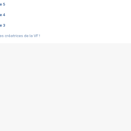
e 5
e 4
e 3
s créatrices de la VF !
e 2
e 1
e Mektoub My Love arrive enfin ! Rencontre avec Shaïn Boumedine et Sal
i : après Toni en famille
elle réalise le bouleversant Dites lui que je l'aime
ais ! Rencontre autour de Vie privée de Rebecca Zlotowski
 de Marguerite, Grave... Rencontre avec Ella Rumpf
 Les Rêveurs, un film intime sur la santé mentale
a avec un film sur le mouvement des Gilets jaunes