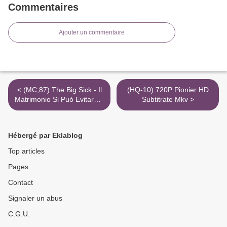
Commentaires
Ajouter un commentaire
< (MC;87) The Big Sick - Il
(HQ-10) 720P Pionier HD
Matrimonio Si Può Evitare...
Subtitrate Mkv >
L'Amore No 4K
Altadefinizione Senza
Registrazione Mp4
Hébergé par Eklablog
Top articles
Pages
Contact
Signaler un abus
C.G.U.