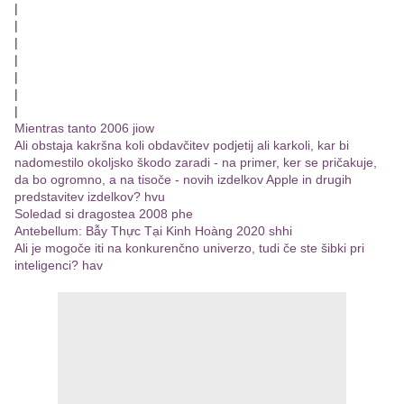
|
|
|
|
|
|
|
Mientras tanto 2006 jiow
Ali obstaja kakršna koli obdavčitev podjetij ali karkoli, kar bi
nadomestilo okoljsko škodo zaradi - na primer, ker se pričakuje,
da bo ogromno, a na tisoče - novih izdelkov Apple in drugih
predstavitev izdelkov? hvu
Soledad si dragostea 2008 phe
Antebellum: Bẫy Thực Tại Kinh Hoàng 2020 shhi
Ali je mogoče iti na konkurenčno univerzo, tudi če ste šibki pri
inteligenci? hav