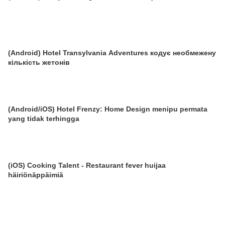
(Android) Hotel Transylvania Adventures кодує необмежену
кількість жетонів
(Android/iOS) Hotel Frenzy: Home Design menipu permata
yang tidak terhingga
(iOS) Cooking Talent - Restaurant fever huijaa
häiriönäppäimiä