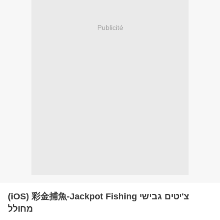
Publicité
(iOS) 彩金捕魚-Jackpot Fishing צ'יטים גבישי
מחולל