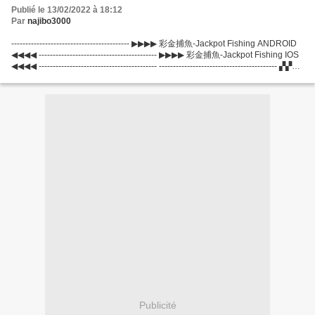
Publié le 13/02/2022 à 18:12
Par
najibo3000
------------------------------------------ ▶▶▶▶ 彩金捕魚-Jackpot Fishing ANDROID
◀◀◀◀ ------------------------------------------ ▶▶▶▶ 彩金捕魚-Jackpot Fishing IOS
◀◀◀◀ ------------------------------------------ ------------------------------------------ ▞▞▞
צ'יטים...
Publicité