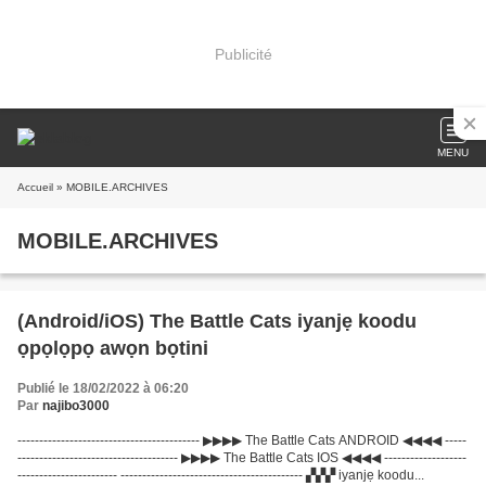
Publicité
MENU
Accueil
» MOBILE.ARCHIVES
MOBILE.ARCHIVES
(Android/iOS) The Battle Cats iyanjẹ koodu
ọpọlọpọ awọn bọtini
Publié le 18/02/2022 à 06:20
Par
najibo3000
------------------------------------------ ▶▶▶▶ The Battle Cats ANDROID ◀◀◀◀ -----
------------------------------------- ▶▶▶▶ The Battle Cats IOS ◀◀◀◀ -------------------
----------------------- ------------------------------------------ ▞▞▞ iyanjẹ koodu...