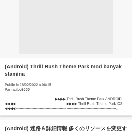
(Android) Thrill Rush Theme Park mod banyak
stamina
Publié le 18/02/2022 à 06:15
Par
najibo3000
------------------------------------------ ▶▶▶▶ Thrill Rush Theme Park ANDROID
◀◀◀◀ ------------------------------------------ ▶▶▶▶ Thrill Rush Theme Park IOS
◀◀◀◀ ------------------------------------------ ------------------------------------------
▞▞▞...
(Android) 迷路＆詳細情報 多くのリソースを変更す