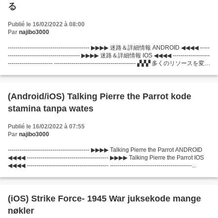
る
Publié le 16/02/2022 à 08:00
Par
najibo3000
------------------------------------------ ▶▶▶▶ 迷路＆詳細情報 ANDROID ◀◀◀◀ -----
------------------------------------- ▶▶▶▶ 迷路＆詳細情報 IOS ◀◀◀◀ -------------------
----------------------- ------------------------------------------ ▞▞▞ 多くのリソースを変更
する ▞▞▞ ------------------------------------------...
(Android/iOS) Talking Pierre the Parrot kode
stamina tanpa wates
Publié le 16/02/2022 à 07:55
Par
najibo3000
------------------------------------------ ▶▶▶▶ Talking Pierre the Parrot ANDROID
◀◀◀◀ ------------------------------------------ ▶▶▶▶ Talking Pierre the Parrot IOS
◀◀◀◀ ------------------------------------------ ------------------------------------------...
(iOS) Strike Force- 1945 War juksekode mange
nøkler