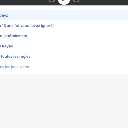
 DayZ
 a 13 ans (et vous l'avez ignoré)
e (littéralement)
im Rayan
 toutes les règles
s les jeux vidéo
us choquant de Rockstar ? - Le scandale BULLY
e plus moche de Steam
du RÊVE tourne au CAUCHEMAR
pendant 8 heures
it… à tort