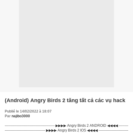
(Android) Angry Birds 2 tăng tất cả các vụ hack
Publié le 14/02/2022 à 18:07
Par
najibo3000
------------------------------------------ ▶▶▶▶ Angry Birds 2 ANDROID ◀◀◀◀ --------
---------------------------------- ▶▶▶▶ Angry Birds 2 IOS ◀◀◀◀ -------------------------