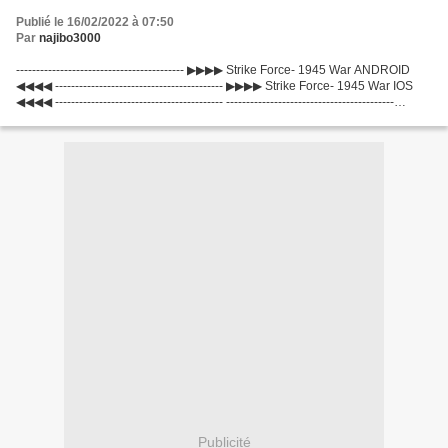
Publié le 16/02/2022 à 07:50
Par
najibo3000
------------------------------------------ ▶▶▶▶ Strike Force- 1945 War ANDROID
◀◀◀◀ ------------------------------------------ ▶▶▶▶ Strike Force- 1945 War IOS
◀◀◀◀ ------------------------------------------ ------------------------------------------
▞▞▞...
Publicité